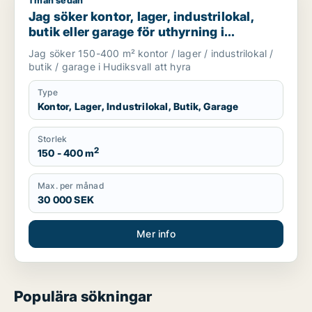
1 mån sedan
Jag söker kontor, lager, industrilokal, butik eller garage för 
Jag söker kontor, lager, industrilokal,
butik eller garage för uthyrning i
Hudiksvall
Jag söker 150-400 m² kontor / lager / industrilokal /
butik / garage i Hudiksvall att hyra
Type
Kontor, Lager, Industrilokal, Butik, Garage
Storlek
2
150 - 400 m
Max. per månad
30 000 SEK
Mer info
Populära sökningar