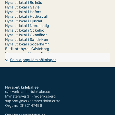
Hyra ut lokal i Bollnäs
Hyra ut lokal i Gävle
Hyra ut lokal i Hofors
Hyra ut lokal i Hudiksvall
Hyra ut lokal i Ljusdal
Hyra ut lokal i Nordanstig
Hyra ut lokal i Ockelbo
Hyra ut lokal i Ovanåker
Hyra ut lokal i Sandviken
Hyra ut lokal i Söderhamn
Butik att hyra i Gävleborg
Showroom att hyra i Gävleborg
Se alla populära sökningar
Hyrabutikslokal.se
c/o Verksamhetslokaler.se
Mynstersvej 3, Frederiksberg
support@verksamhetslokaler.se
Org. nr: DK32147496
Om Hyrabutikslokal.se