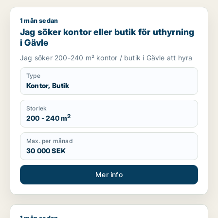
1 mån sedan
Jag söker kontor eller butik för uthyrning i Gävle
Jag söker kontor eller butik för uthyrning
i Gävle
Jag söker 200-240 m² kontor / butik i Gävle att hyra
Type
Kontor, Butik
Storlek
2
200 - 240 m
Max. per månad
30 000 SEK
Mer info