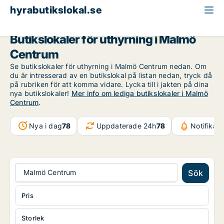
hyrabutikslokal.se
Malmö
Malmö Centrum
Butikslokaler för uthyrning i Malmö
Centrum
Se butikslokaler för uthyrning i Malmö Centrum nedan. Om
du är intresserad av en butikslokal på listan nedan, tryck då
på rubriken för att komma vidare. Lycka till i jakten på dina
nya butikslokaler!
Mer info om lediga butikslokaler i Malmö
Centrum
.
Nya i dag
78
Uppdaterade 24h
78
Notifikat
Malmö Centrum
Sök
Pris
Storlek