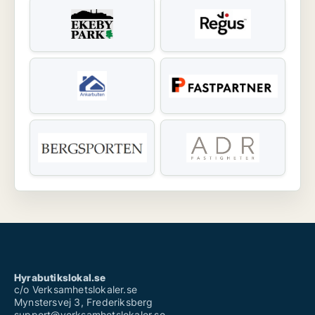
Hyrabutikslokal.se
c/o Verksamhetslokaler.se
Mynstersvej 3, Frederiksberg
support@verksamhetslokaler.se