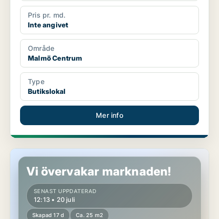
Pris pr. md.
Inte angivet
Område
Malmö Centrum
Type
Butikslokal
Mer info
Butikslokal i Malmö Centrum
Vi övervakar marknaden!
SENAST UPPDATERAD
12:13 • 20 juli
Skapad 17 d
Ca. 25 m2