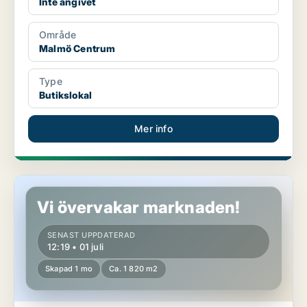
Inte angivet
Område
Malmö Centrum
Type
Butikslokal
Mer info
Butikslokal i Fosie
Vi övervakar marknaden!
SENAST UPPDATERAD
12:19 • 01 juli
Skapad 1 mo
Ca. 1 820 m2