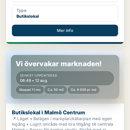
Type
Butikslokal
Mer info
Butikslokal i Malmö Centrum
Vi övervakar marknaden!
SENAST UPPDATERAD
06:49 • 12 aug.
Skapad 11 mo
Ca. 50 m2
Ca. 6 000 pr md
Butikslokal i Malmö Centrum
📍 Läget • Belägen i markplan/källarplan med egen
ingång • Lugnt område med bra tillgång till centrala
Malmö • Passar för kontor, studio, förråd med ar...