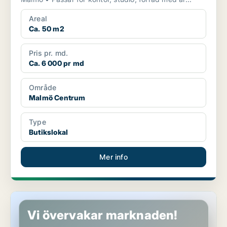
Areal
Ca. 50 m2
Pris pr. md.
Ca. 6 000 pr md
Område
Malmö Centrum
Type
Butikslokal
Mer info
Butikslokal i Malmö Centrum
Vi övervakar marknaden!