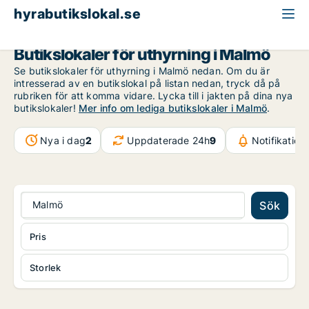
hyrabutikslokal.se
Malmö
Butikslokaler för uthyrning i Malmö
Se butikslokaler för uthyrning i Malmö nedan. Om du är
intresserad av en butikslokal på listan nedan, tryck då på
rubriken för att komma vidare. Lycka till i jakten på dina nya
butikslokaler!
Mer info om lediga butikslokaler i Malmö
.
Nya i dag
2
Uppdaterade 24h
9
Notifikatio
Malmö
Sök
Pris
Storlek