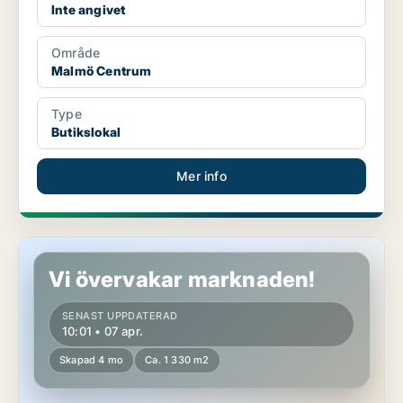
Inte angivet
Område
Malmö Centrum
Type
Butikslokal
Mer info
Butikslokal i Malmö Centrum
Vi övervakar marknaden!
SENAST UPPDATERAD
10:01 • 07 apr.
Skapad 4 mo
Ca. 1 330 m2