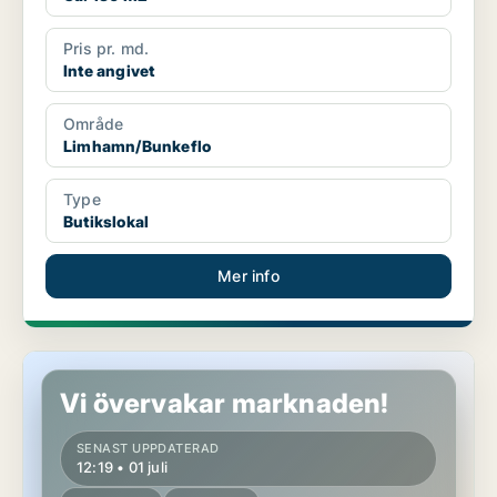
Pris pr. md.
Inte angivet
Område
Limhamn/Bunkeflo
Type
Butikslokal
Mer info
Butikslokal i Malmö Centrum
Vi övervakar marknaden!
SENAST UPPDATERAD
12:19 • 01 juli