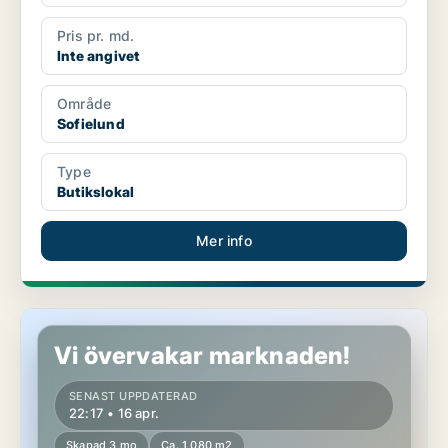
Pris pr. md.
Inte angivet
Område
Sofielund
Type
Butikslokal
Mer info
Butikslokal i Sofielund
Vi övervakar marknaden!
SENAST UPPDATERAD
22:17 • 16 apr.
Skapad 3 mo
Ca. 1 080 m2