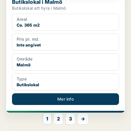
Butikslokal i Malmö
Butikslokal att hyra i Malmö
Areal
Ca. 365 m2
Pris pr. md.
Inte angivet
Område
Malmö
Type
Butikslokal
Mer info
1
2
3
→