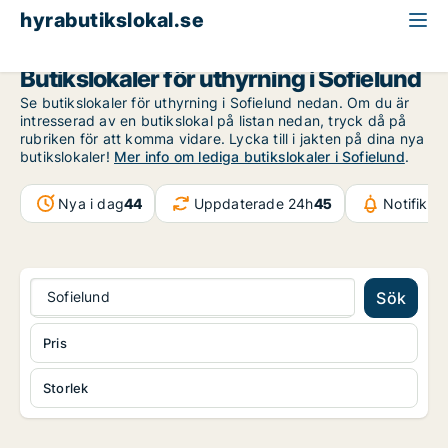
hyrabutikslokal.se
Malmö
Sofielund
Butikslokaler för uthyrning i Sofielund
Se butikslokaler för uthyrning i Sofielund nedan. Om du är
intresserad av en butikslokal på listan nedan, tryck då på
rubriken för att komma vidare. Lycka till i jakten på dina nya
butikslokaler!
Mer info om lediga butikslokaler i Sofielund
.
Nya i dag
44
Uppdaterade 24h
45
Notifikat
Sofielund
Sök
Pris
Storlek