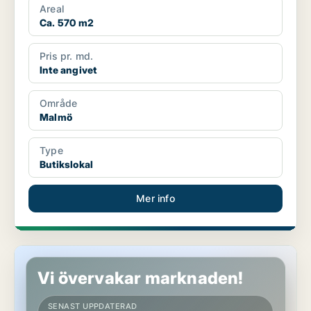
Areal
Ca. 570 m2
Pris pr. md.
Inte angivet
Område
Malmö
Type
Butikslokal
Mer info
Butikslokal i Malmö
Vi övervakar marknaden!
SENAST UPPDATERAD