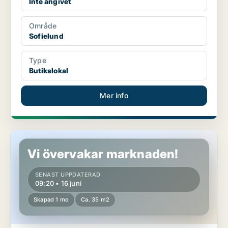
Inte angivet
Område
Sofielund
Type
Butikslokal
Mer info
Butikslokal i Sofielund
Vi övervakar marknaden!
SENAST UPPDATERAD
09:20 • 16 juni
Skapad 1 mo
Ca. 35 m2