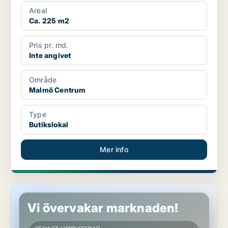
Areal
Ca. 225 m2
Pris pr. md.
Inte angivet
Område
Malmö Centrum
Type
Butikslokal
Mer info
Butikslokal i Malmö Centrum
Vi övervakar marknaden!