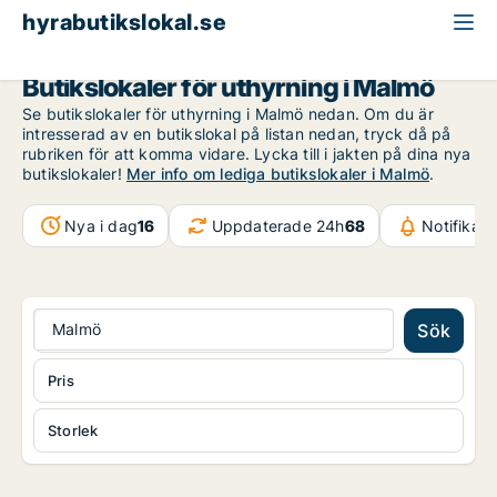
hyrabutikslokal.se
Malmö
Butikslokaler för uthyrning i Malmö
Se butikslokaler för uthyrning i Malmö nedan. Om du är
intresserad av en butikslokal på listan nedan, tryck då på
rubriken för att komma vidare. Lycka till i jakten på dina nya
butikslokaler!
Mer info om lediga butikslokaler i Malmö
.
Nya i dag
16
Uppdaterade 24h
68
Notifikat
Malmö
Sök
Pris
Storlek