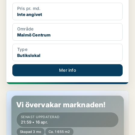
Pris pr. md.
Inte angivet
Område
Malmö Centrum
Type
Butikslokal
Mer info
Butikslokal i Malmö Centrum
Vi övervakar marknaden!
SENAST UPPDATERAD
21:59 • 16 apr.
Skapad 3 mo
Ca. 1 655 m2