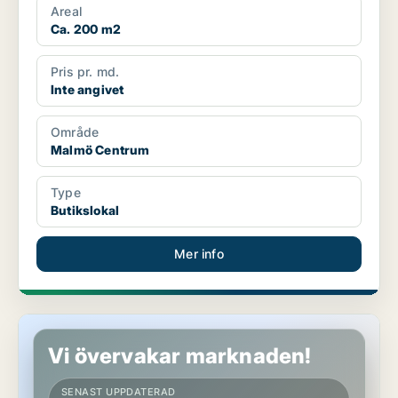
Areal
Ca. 200 m2
Pris pr. md.
Inte angivet
Område
Malmö Centrum
Type
Butikslokal
Mer info
Butikslokal i Sofielund
Vi övervakar marknaden!
SENAST UPPDATERAD