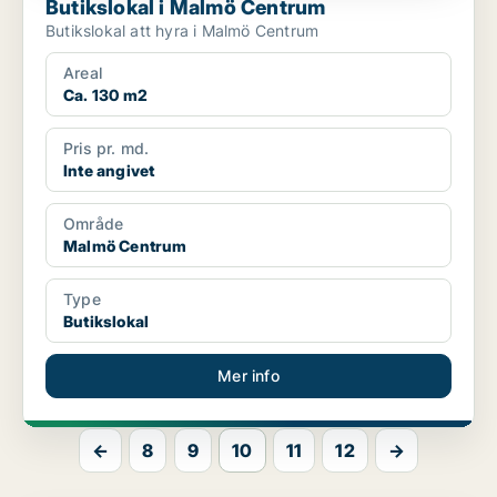
Butikslokal i Malmö Centrum
Butikslokal att hyra i Malmö Centrum
Areal
Ca. 130 m2
Pris pr. md.
Inte angivet
Område
Malmö Centrum
Type
Butikslokal
Mer info
←
8
9
10
11
12
→