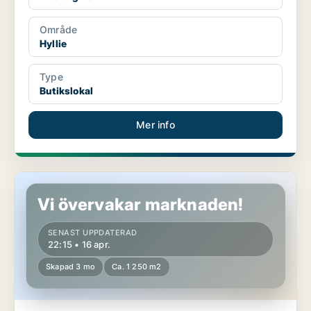
Område
Hyllie
Type
Butikslokal
Mer info
Butikslokal i Malmö Centrum
Vi övervakar marknaden!
SENAST UPPDATERAD
22:15 • 16 apr.
Skapad 3 mo
Ca. 1 250 m2