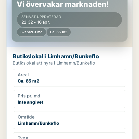
Vi övervakar marknaden!
SENAST UPPDATERAD
22:32 • 16 apr.
Skapad 3 mo
Ca. 65 m2
Butikslokal i Limhamn/Bunkeflo
Butikslokal att hyra i Limhamn/Bunkeflo
Areal
Ca. 65 m2
Pris pr. md.
Inte angivet
Område
Limhamn/Bunkeflo
Type