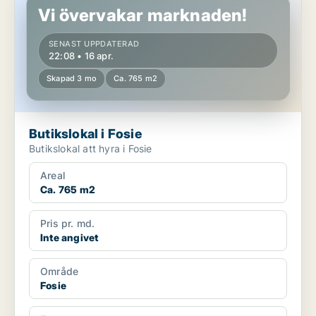
Vi övervakar marknaden!
SENAST UPPDATERAD
22:08 • 16 apr.
Skapad 3 mo
Ca. 765 m2
Butikslokal i Fosie
Butikslokal att hyra i Fosie
Areal
Ca. 765 m2
Pris pr. md.
Inte angivet
Område
Fosie