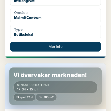
Inte angivet
Område
Malmö Centrum
Type
Butikslokal
Mer info
Butikslokal i Malmö Centrum
Vi övervakar marknaden!
SENAST UPPDATERAD
17:34 • 15 juli
Skapad 21 d
Ca. 180 m2