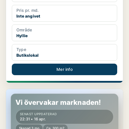
Pris pr. md.
Inte angivet
Område
Hyllie
Type
Butikslokal
Mer info
Butikslokal i Kirseberg
Vi övervakar marknaden!
SENAST UPPDATERAD
22:31 • 16 apr.
Skapad 3 mo
Ca. 300 m2